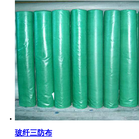
玻纤三防布