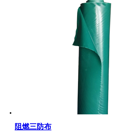
阻燃三防布